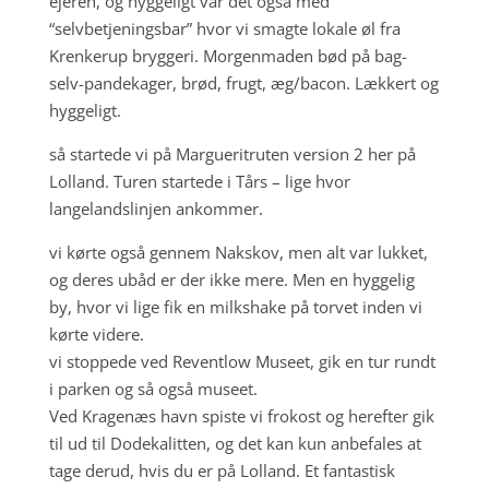
ejeren, og hyggeligt var det også med
“selvbetjeningsbar” hvor vi smagte lokale øl fra
Krenkerup bryggeri. Morgenmaden bød på bag-
selv-pandekager, brød, frugt, æg/bacon. Lækkert og
hyggeligt.
så startede vi på Margueritruten version 2 her på
Lolland. Turen startede i Tårs – lige hvor
langelandslinjen ankommer.
vi kørte også gennem Nakskov, men alt var lukket,
og deres ubåd er der ikke mere. Men en hyggelig
by, hvor vi lige fik en milkshake på torvet inden vi
kørte videre.
vi stoppede ved Reventlow Museet, gik en tur rundt
i parken og så også museet.
Ved Kragenæs havn spiste vi frokost og herefter gik
til ud til Dodekalitten, og det kan kun anbefales at
tage derud, hvis du er på Lolland. Et fantastisk