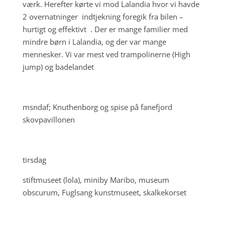
værk. Herefter kørte vi mod Lalandia hvor vi havde
2 overnatninger indtjekning foregik fra bilen –
hurtigt og effektivt . Der er mange familier med
mindre børn i Lalandia, og der var mange
mennesker. Vi var mest ved trampolinerne (High
jump) og badelandet
msndaf; Knuthenborg og spise på fanefjord
skovpavillonen
tirsdag
stiftmuseet (lola), miniby Maribo, museum
obscurum, Fuglsang kunstmuseet, skalkekorset