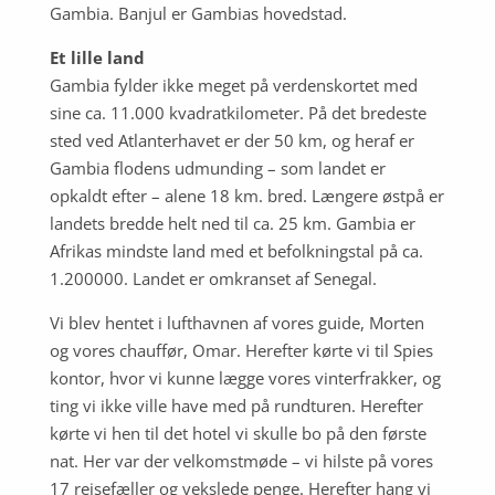
Gambia. Banjul er Gambias hovedstad.
Et lille land
Gambia fylder ikke meget på verdenskortet med
sine ca. 11.000 kvadratkilometer. På det bredeste
sted ved Atlanterhavet er der 50 km, og heraf er
Gambia flodens udmunding – som landet er
opkaldt efter – alene 18 km. bred. Længere østpå er
landets bredde helt ned til ca. 25 km. Gambia er
Afrikas mindste land med et befolkningstal på ca.
1.200000. Landet er omkranset af Senegal.
Vi blev hentet i lufthavnen af vores guide, Morten
og vores chauffør, Omar. Herefter kørte vi til Spies
kontor, hvor vi kunne lægge vores vinterfrakker, og
ting vi ikke ville have med på rundturen. Herefter
kørte vi hen til det hotel vi skulle bo på den første
nat. Her var der velkomstmøde – vi hilste på vores
17 rejsefæller og vekslede penge. Herefter hang vi