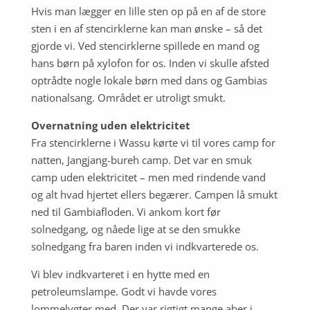
Hvis man lægger en lille sten op på en af de store
sten i en af stencirklerne kan man ønske – så det
gjorde vi
. Ved stencirklerne spillede en mand og
hans børn på
xylofon for os. Inden vi skulle afsted
optrådte nogle lokale børn med dans og Gambias
nationalsang. Området er utroligt smukt.
Overnatning uden elektricitet
Fra stencirklerne i Wassu kørte vi til vores camp for
natten, Jangjang-bureh camp. Det var en smuk
camp uden elektricitet – men med rindende vand
og alt hvad hjertet ellers begærer. Campen lå smukt
ned til Gambiafloden. Vi ankom kort før
solnedgang, og nåede lige at se den smukke
solnedgang fra baren inden vi indkvarterede os.
Vi blev indkvarteret i en hytte med en
petroleumslampe. Godt vi havde vores
lommelygter med. Der var rigtigt mange aber i