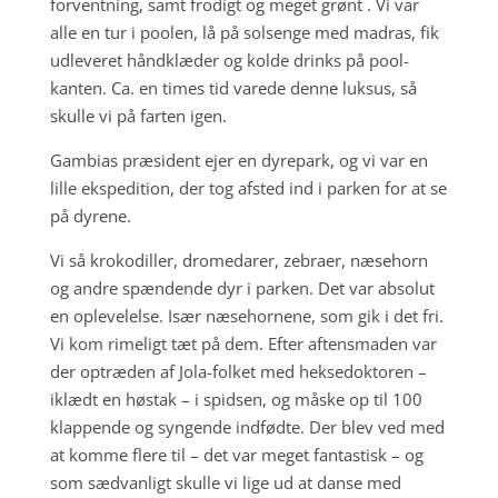
forventning, samt frodigt og meget grønt . Vi var
alle
en tur i poolen, lå på solsenge med madras, fik
udleveret håndklæder og kolde drinks på pool-
kanten. Ca. en times tid varede denne luksus, så
skulle vi på farten igen.
Gambias præsident ejer en dyrepark, og vi var en
lille ekspedition, der tog afsted ind i parken for at se
på dyrene.
Vi så krokodiller, dromedarer, zebraer, næsehorn
og andre spændende dyr i parken. Det var absolut
en oplevelelse. Især næsehornene, som gik i det fri.
Vi kom rimeligt tæt på dem. Efter aftensmaden var
der optræden af Jola-folket med heksedoktoren –
iklædt en høstak – i spidsen, og måske op til 100
klappende og syngende indfødte. Der blev ved med
at komme flere til – det var meget fantastisk – og
som sædvanligt skulle vi lige ud at danse med