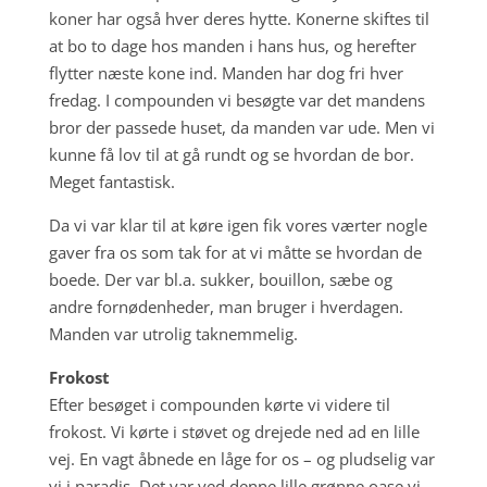
koner har også hver deres hytte. Konerne skiftes til
at bo to dage hos manden i hans hus, og herefter
flytter næste kone ind. Manden har dog fri hver
fredag. I compounden vi besøgte var det mandens
bror der passede huset, da manden var ude. Men vi
kunne få lov til at gå rundt og se hvordan de bor.
Meget fantastisk.
Da vi var klar til at køre igen fik vores værter nogle
gaver fra os som tak for at vi måtte se hvordan de
boede. Der var bl.a. sukker, bouillon, sæbe og
andre fornødenheder, man bruger i hverdagen.
Manden var utrolig taknemmelig.
Frokost
Efter besøget i compounden kørte vi videre til
frokost. Vi kørte i støvet og drejede ned ad en lille
vej. En vagt åbnede en låge for os – og pludselig var
vi i paradis. Det var ved denne lille grønne oase vi