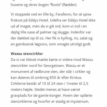
husene og skrev bogen “Roots” (Rødder).
Vi stoppede ved en lille by, Farafenni, for at spise
frokost på Eddys Hotel. Udefra ser Eddys Hotel ikke
ud af meget, men da vi gik ind, kom vi ind i en
dejlig lille oase af palmer og skygge. Indenfor var
der dækket op til os. Her fik vi kylling, ris, salat og
en gambiansk løgsovs, som smagte utroligt godt.
Wassu stencirkler
Da vi var blevet mætte kørte vi videre mod Wassu
stencirkler nord for Georgetown. Wassu er et
monument
af rødbrune sten, der står i cirkler og
kan dateres til omkring 850 år efter Kristus.
Cirklerne består af 10 til 24 sten i 1meter til 2,5
meters højde. Stedet menes at have været
gravplads for de gamle konger. Hvem der opførte
stencirklerne og hvorfor er stadig et mysterium.