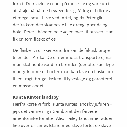
fortet. De kravlede rundt på murerne og var kun til
at få øje på når de bevægede sig. Vi tog et billede af
et meget smukt træ ved fortet, og da Peter gik
derfra kom den skønneste lille dreng løbende og
holdt Peter i hånden hele vejen over til bussen. Han
fik en tom flaske af os.
De flasker vi drikker vand fra kan de faktisk bruge
til en del i Afrika. De er nemme at transportere, når
man skal hente vand fra brønden (der ofte kan ligge
mange kilometer borte), man kan lave en flaske om
til en tragt, bruge flasken til lysestage og garanteret
en masse andet…
Kunta Kintes landsby
Herfra kørte vi forbi
Kunta Kintes landsby Jufureh –
jep, det var nemlig i Gambia at den farvede
amerikanske forfatter Alex Hailey fandt sine rødder
lige overfor James Island med slave-fortet og slave-