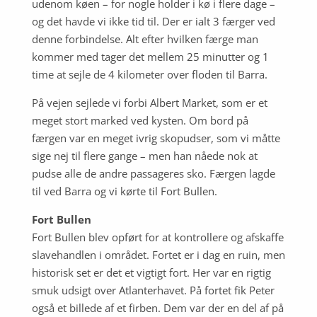
udenom køen – for nogle holder i kø i flere dage –
og det havde vi ikke tid til. Der er ialt 3 færger ved
denne forbindelse. Alt efter hvilken færge man
kommer med tager det mellem 25 minutter og 1
time at sejle de 4 kilometer over floden til Barra.
På vejen sejlede vi forbi Albert Market, som er et
meget stort marked ved kysten. Om bord på
færgen var en meget ivrig skopudser, som vi måtte
sige nej til flere gange – men han nåede nok at
pudse alle de andre passageres sko. Færgen lagde
til ved Barra og vi kørte til Fort Bullen.
Fort Bullen
Fort Bullen blev opført for at kontrollere og afskaffe
slavehandlen i området. Fortet er i dag en ruin, men
historisk set er det et vigtigt fort. Her var en rigtig
smuk udsigt over Atlanterhavet. På fortet fik Peter
også et billede af et firben. Dem var der en del af på