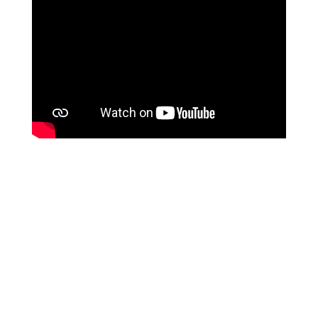
Dag 5 - På
landevejen