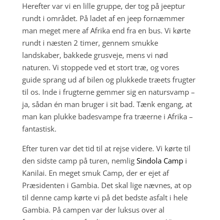
Herefter var vi en lille gruppe, der tog på jeeptur
rundt i området. På ladet af en jeep fornæmmer
man meget mere af Afrika end fra en bus. Vi kørte
rundt i næsten 2 timer, gennem smukke
landskaber, bakkede grusveje, mens vi nød
naturen. Vi stoppede ved et stort træ, og vores
guide sprang ud af bilen og plukkede træets frugter
til os. Inde i frugterne gemmer sig en natursvamp –
ja, sådan én man bruger i sit bad. Tænk engang, at
man kan plukke badesvampe fra træerne i Afrika –
fantastisk.
Efter turen var det tid til at rejse videre. Vi kørte til
den sidste camp på turen, nemlig
Sindola Camp
i
Kanilai. En meget smuk Camp, der er ejet af
Præsidenten i Gambia. Det skal lige nævnes, at op
til denne camp kørte vi på det bedste asfalt i hele
Gambia.
På campen var der luksus over al