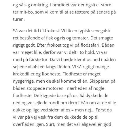
og så sig omkring. I området var der også et store
terimit-bo, som vi kom til at se tættere på senere på
turen.
Så var det tid til frokost. Vi fik en typisk senegalsk
ret bestående af fisk og ris og tomater. Det smagte
rigtigt godt. Efter frokost tog vi på flodsafari. Båden
var meget lille, derfor var vi delt i to hold. Vi var
med på første tur. Da vi havde klemt os ned i båden
sejlede vi afsted langs floden. Vi så rigtigt mange
krokodiller og flodheste. Flodheste er meget
nysgerrige, men de skal komme til én. Skipperen på
båden stoppede motoren i nærheden af nogle
flodheste. De kiggede bare på os. Så dykkede de
ned og ve sejlede rundt om dem i håb om at de ville
dukke op lige ved siden af os – men nej… Først da
vi var på vej væk fra dem dukkede de op til
overfladen igen. Surt, men det var aligevel en god