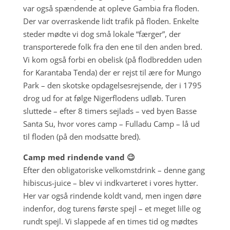
var også spændende at opleve Gambia fra floden.
Der var overraskende lidt trafik på floden. Enkelte
steder mødte vi dog små lokale “færger”, der
transporterede folk fra den ene til den anden bred.
Vi kom også forbi en obelisk (på flodbredden uden
for Karantaba Tenda) der er rejst til ære for Mungo
Park – den skotske opdagelsesrejsende, der i 1795
drog ud for at følge Nigerflodens udløb. Turen
sluttede – efter 8 timers sejlads – ved byen Basse
Santa Su, hvor vores camp – Fulladu Camp – lå ud
til floden (på den modsatte bred).
Camp med rindende vand 😉
Efter den obligatoriske velkomstdrink – denne gang
hibiscus-juice – blev vi indkvarteret i vores hytter.
Her var også rindende koldt vand, men ingen døre
indenfor, dog turens første spejl – et meget lille og
rundt spejl. Vi slappede af en times tid og mødtes