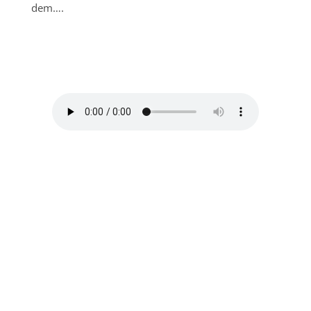
dem….
Her lidt stemning fra en af
aftenerne
Dag 7 - Farvel