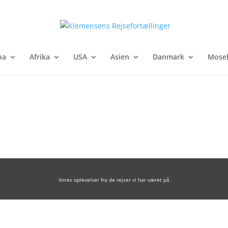
pa
Afrika
USA
Asien
Danmark
Mosel
Vores oplevelser fra de rejser vi har været på