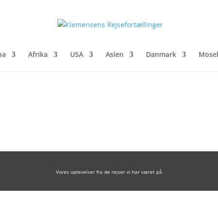
pa
Afrika
USA
Asien
Danmark
Mosel
Vores oplevelser fra de rejser vi har været på