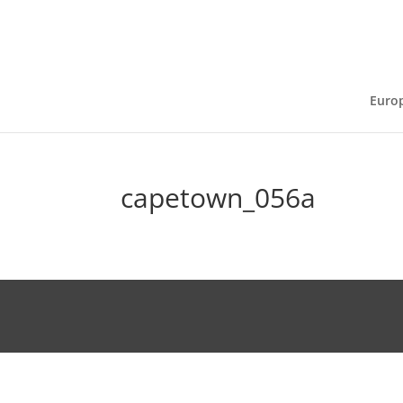
Euro
capetown_056a